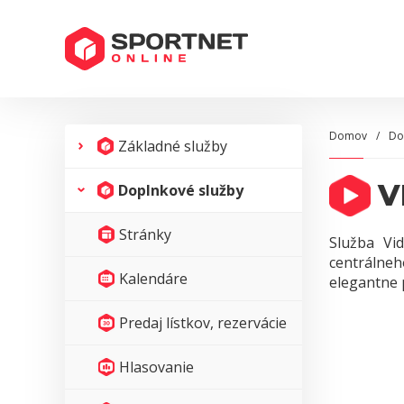
Domov
Do
Základné služby
V
Doplnkové služby
Stránky
Služba Vi
centrálne
Kalendáre
elegantne 
Predaj lístkov, rezervácie
Hlasovanie