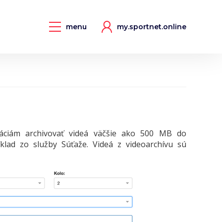
menu
my.sportnet.online
áciám archivovať videá väčšie ako 500 MB do
lad zo služby Súťaže. Videá z videoarchívu sú