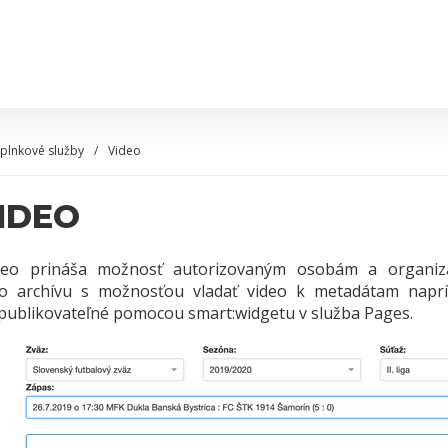
plnkové služby
Video
IDEO
deo prináša možnosť autorizovaným osobám a organiz
ho archívu s možnosťou vladať video k metadátam naprík
publikovateľné pomocou smart:widgetu v služba Pages.