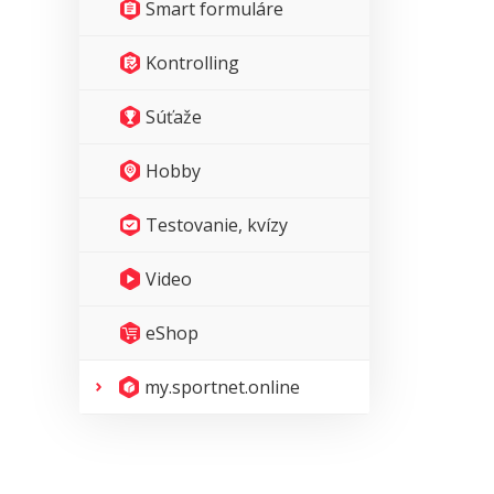
Smart formuláre
Kontrolling
Súťaže
Hobby
Testovanie, kvízy
Video
eShop
my.sportnet.online