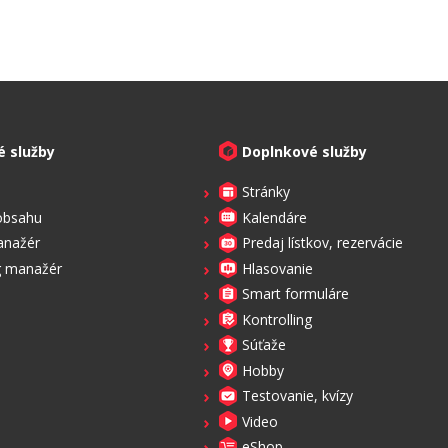
é služby
Doplnkové služby
Stránky
obsahu
Kalendáre
anažér
Predaj lístkov, rezervácie
g manažér
Hlasovanie
Smart formuláre
Kontrolling
Súťaže
Hobby
Testovanie, kvízy
Video
eShop