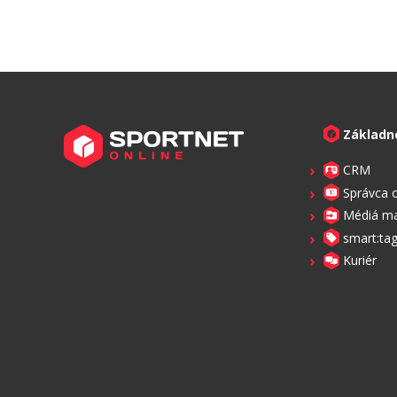
Základn
CRM
Správca 
Médiá m
smart:ta
Kuriér